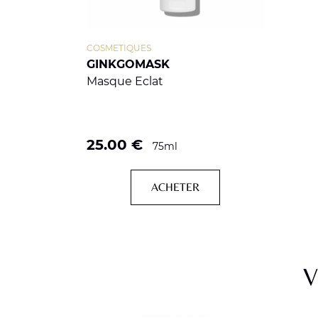
COSMETIQUES
GINKGOMASK
Masque Eclat
25.00
€
75ml
ACHETER
V