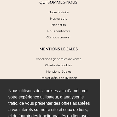
QUI SOMMES-NOUS
Notre histoire
Nos valeurs
Nos actifs
Nous contacter
Où nous trouver
MENTIONS LÉGALES
Conditions générales de vente
Charte de cookies
Mentions légales
Frais et délais de livraison
Plan du site
Nous utilisons des cookies afin d’améliorer
NEWSLETTER
votre expérience utilisateur, d’analyser le
trafic, de vous présenter des offres adaptées
Pour recevoir nos offres exclusives et
profiter de 10% de remise sur votre
à vos intérêts sur notre site et ceux de tiers,
prochaine commande
et de fournir des fonctionnalités en lien avec