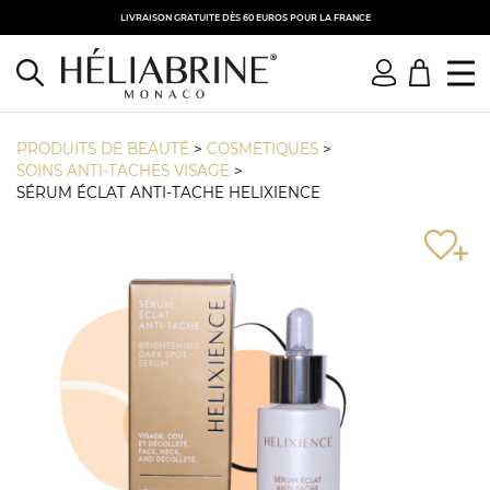
LIVRAISON GRATUITE DÈS 60 EUROS POUR LA FRANCE
PRODUITS DE BEAUTÉ
>
COSMETIQUES
>
SOINS ANTI-TACHES VISAGE
>
SÉRUM ÉCLAT ANTI-TACHE HELIXIENCE